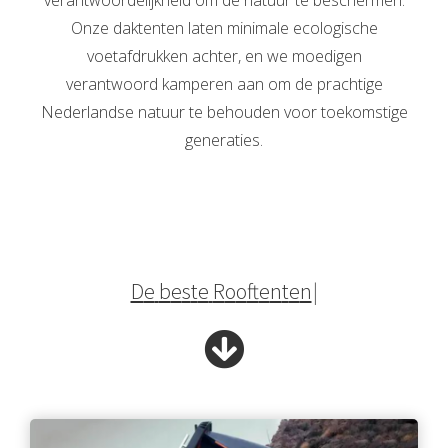
Onze daktenten laten minimale ecologische
voetafdrukken achter, en we moedigen
verantwoord kamperen aan om de prachtige
Nederlandse natuur te behouden voor toekomstige
generaties.
D
e
b
e
s
t
e
R
o
o
f
e
n
t
e
n