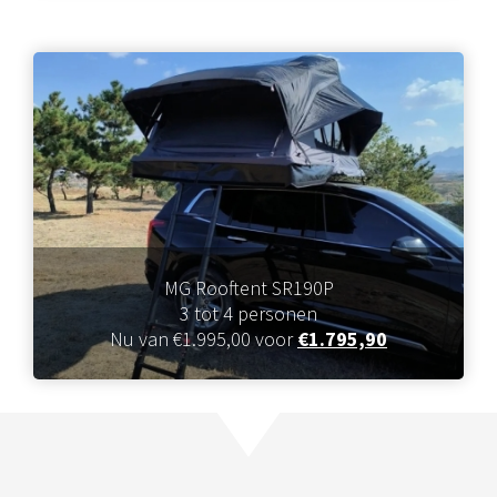
MG Rooftent SR190P
3 tot 4 personen
Nu van €1.995,00 voor
€1.795,90