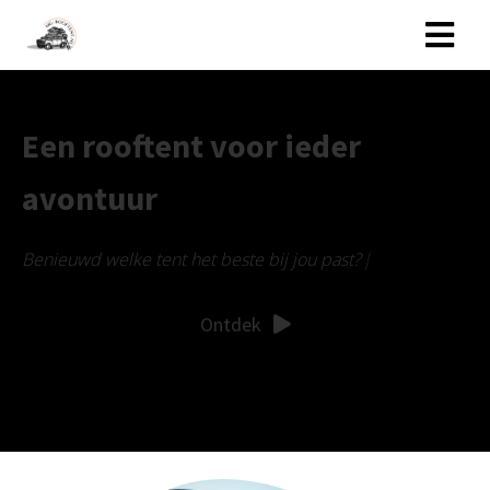
Een rooftent voor ieder
avontuur
B
e
n
i
e
u
w
d
w
e
l
k
e
t
e
n
t
h
e
t
b
e
s
t
e
b
i
j
j
o
u
p
a
s
t
?
Ontdek